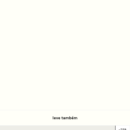
leve também
-
23
%