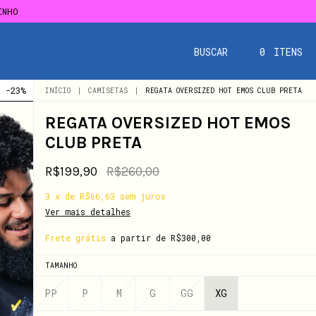
INHO
INHO
BUSCAR
0
ITENS
-
23
%
INÍCIO
|
CAMISETAS
|
REGATA OVERSIZED HOT EMOS CLUB PRETA
REGATA OVERSIZED HOT EMOS
CLUB PRETA
R$199,90
R$260,00
3
x
de
R$66,63
sem juros
Ver mais detalhes
Frete grátis
a partir de
R$300,00
TAMANHO
PP
P
M
G
GG
XG