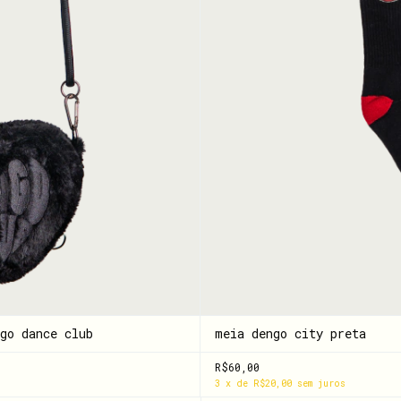
go dance club
meia dengo city preta
R$60,00
3
x
de
R$20,00
sem juros