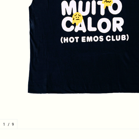
1
/
9