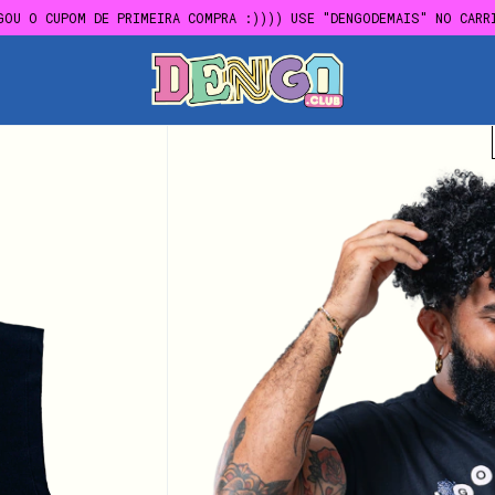
GOU O CUPOM DE PRIMEIRA COMPRA :)))) USE "DENGODEMAIS" NO CARR
FRETE GRÁTIS EM COMPRAS ACIMA DE R$300,00
GOU O CUPOM DE PRIMEIRA COMPRA :)))) USE "DENGODEMAIS" NO CARR