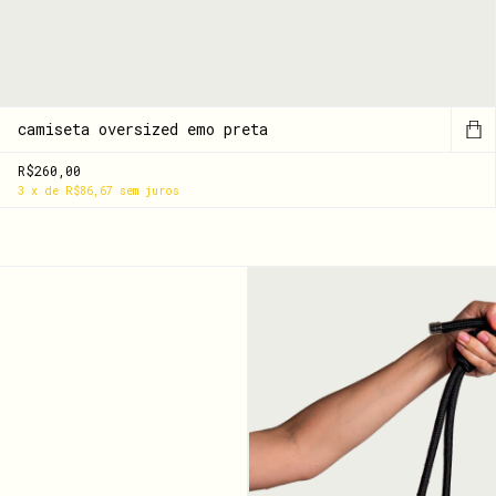
camiseta oversized emo preta
R$260,00
3
x
de
R$86,67
sem juros