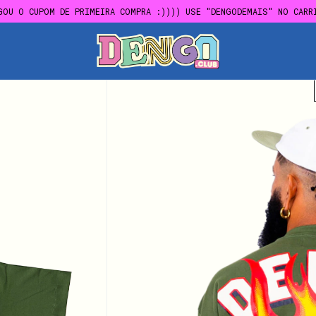
GOU O CUPOM DE PRIMEIRA COMPRA :)))) USE "DENGODEMAIS" NO CARR
FRETE GRÁTIS EM COMPRAS ACIMA DE R$300,00
GOU O CUPOM DE PRIMEIRA COMPRA :)))) USE "DENGODEMAIS" NO CARR