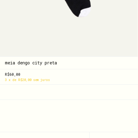
meia dengo city preta
R$60,00
3
x
de
R$20,00
sem juros