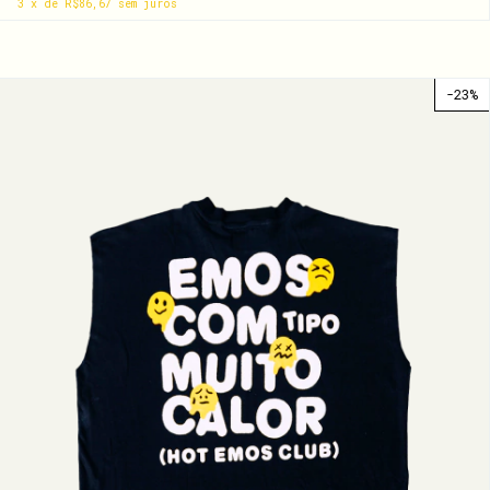
3
x
de
R$86,67
sem juros
-
23
%