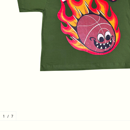
1
/
7