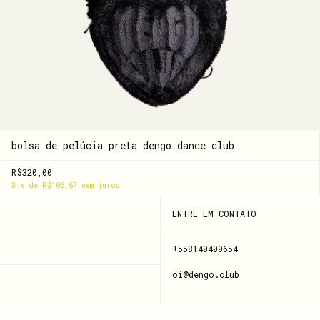
bolsa de pelúcia preta dengo dance club
R$320,00
3
x
de
R$106,67
sem juros
ENTRE EM CONTATO
+558140400654
oi@dengo.club