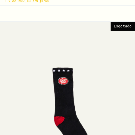
3
x
de
R$66,63
sem juros
Esgotado