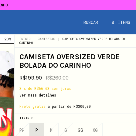
INHO
INHO
BUSCAR
0
ITENS
-
23
%
INÍCIO
|
CAMISETAS
|
CAMISETA OVERSIZED VERDE BOLADA DO
CARINHO
CAMISETA OVERSIZED VERDE
BOLADA DO CARINHO
R$199,90
R$260,00
3
x
de
R$66,63
sem juros
Ver mais detalhes
Frete grátis
a partir de
R$300,00
TAMANHO
PP
P
M
G
GG
XG