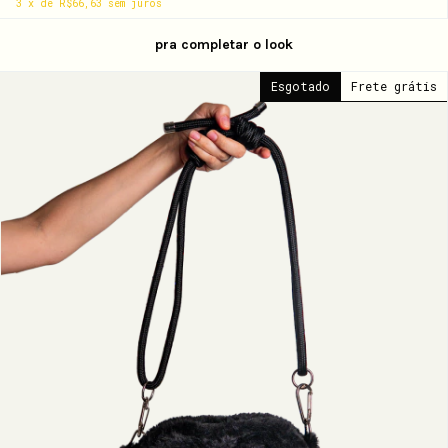
3
x
de
R$66,63
sem juros
pra completar o look
Esgotado
Frete grátis