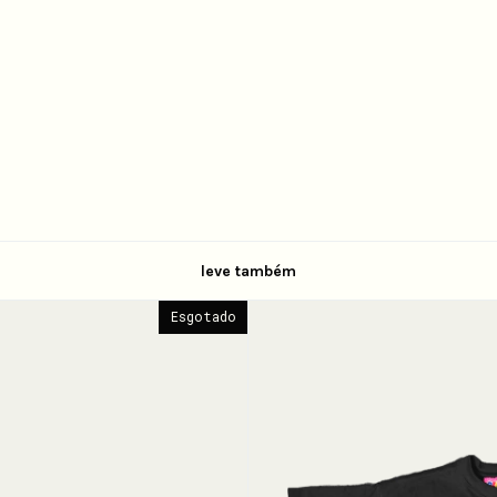
leve também
Esgotado