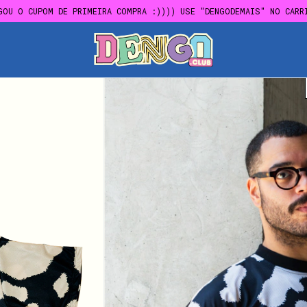
GOU O CUPOM DE PRIMEIRA COMPRA :)))) USE "DENGODEMAIS" NO CARR
FRETE GRÁTIS EM COMPRAS ACIMA DE R$300,00
GOU O CUPOM DE PRIMEIRA COMPRA :)))) USE "DENGODEMAIS" NO CARR