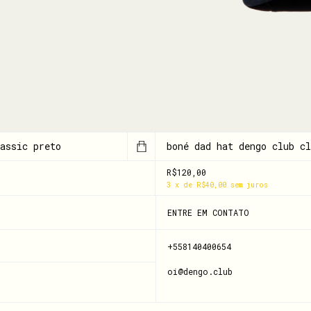
assic preto
boné dad hat dengo club cl
R$120,00
3
x
de
R$40,00
sem juros
ENTRE EM CONTATO
+558140400654
oi@dengo.club