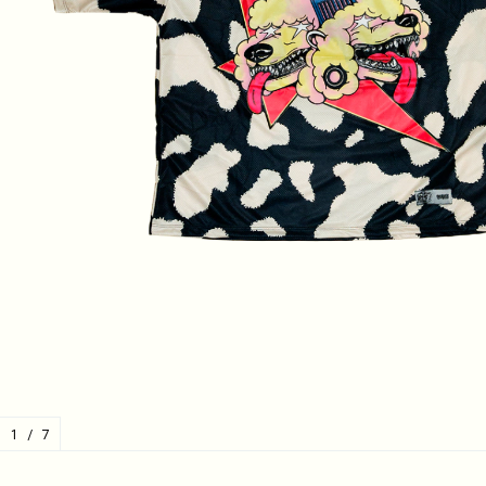
1
/
7