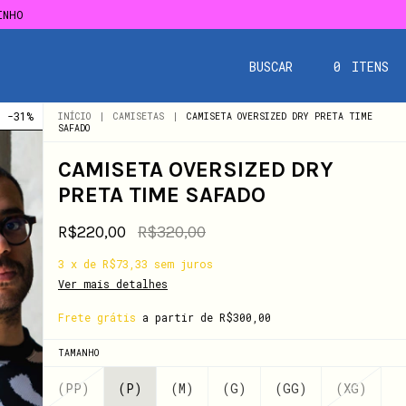
INHO
INHO
BUSCAR
0
ITENS
-
31
%
INÍCIO
|
CAMISETAS
|
CAMISETA OVERSIZED DRY PRETA TIME
SAFADO
CAMISETA OVERSIZED DRY
PRETA TIME SAFADO
R$220,00
R$320,00
3
x
de
R$73,33
sem juros
Ver mais detalhes
Frete grátis
a partir de
R$300,00
TAMANHO
(PP)
(P)
(M)
(G)
(GG)
(XG)