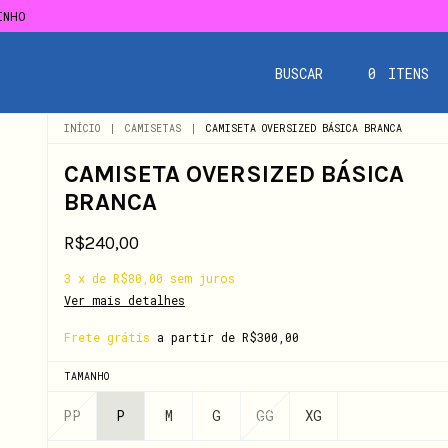
INHO
INHO
BUSCAR
0
ITENS
INÍCIO
|
CAMISETAS
|
CAMISETA OVERSIZED BÁSICA BRANCA
CAMISETA OVERSIZED BÁSICA
BRANCA
R$240,00
3
x
de
R$80,00
sem juros
Ver mais detalhes
Frete grátis
a partir de
R$300,00
TAMANHO
PP
P
M
G
GG
XG