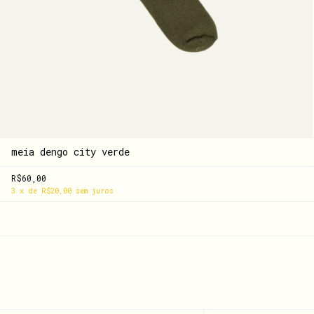
meia dengo city verde
R$60,00
3
x
de
R$20,00
sem juros