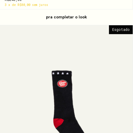
3
x
de
R$80,00
sem juros
pra completar o look
Esgotado