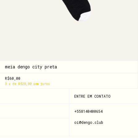
meia dengo city preta
R$60,00
3
x
de
R$20,00
sem juros
ENTRE EM CONTATO
+558140400654
oi@dengo.club